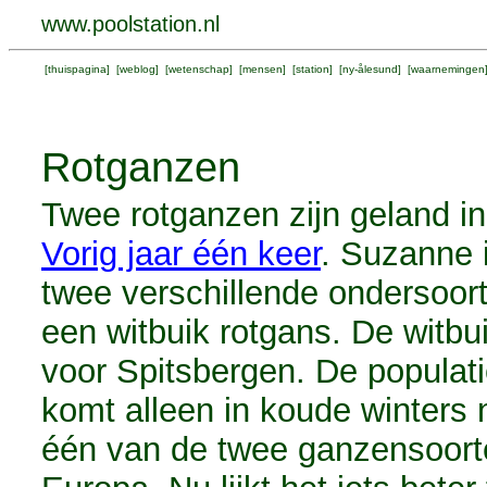
www.poolstation.nl
[
thuispagina
] [
weblog
] [
wetenschap
] [
mensen
] [
station
] [
ny-ålesund
] [
waarnemingen
Rotganzen
Twee rotganzen zijn geland in
Vorig jaar één keer
. Suzanne i
twee verschillende ondersoort
een witbuik rotgans. De witbu
voor Spitsbergen. De populat
komt alleen in koude winters 
één van de twee ganzensoorte