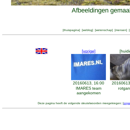
Afbeeldingen gemaak
[
thuispagina
] [
weblog
] [
wetenschap
] [
mensen
] [
[vorige]
[huidi
20160613, 16:00
20160613
IMARES team
rotga
aangekomen
Deze pagina heeft de volgende sleutelwoorden meegekregen: [
onge