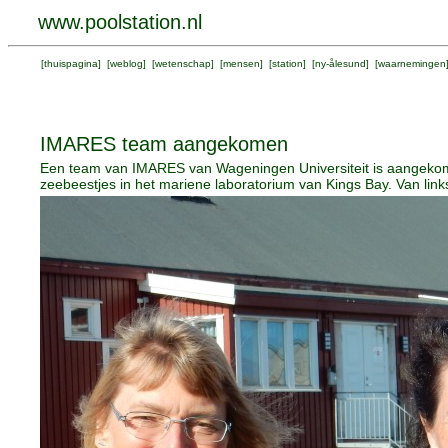
www.poolstation.nl
[
thuispagina
] [
weblog
] [
wetenschap
] [
mensen
] [
station
] [
ny-ålesund
] [
waarnemingen
IMARES team aangekomen
Een team van IMARES van Wageningen Universiteit is aangekom
zeebeestjes in het mariene laboratorium van Kings Bay. Van lin