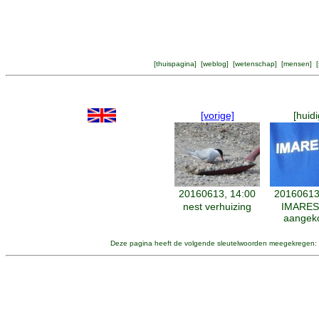
[
thuispagina
] [
weblog
] [
wetenschap
] [
mensen
] [
[vorige]
[huidi
20160613, 14:00
20160613
nest verhuizing
IMARES
aangek
Deze pagina heeft de volgende sleutelwoorden meegekregen: 