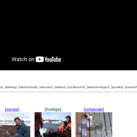
na
] [
weblog
] [
wetenschap
] [
mensen
] [
station
] [
ny-ålesund
] [
waarnemingen
] [
poolles
] [
overzic
[vorige]
[huidige]
[volgende]