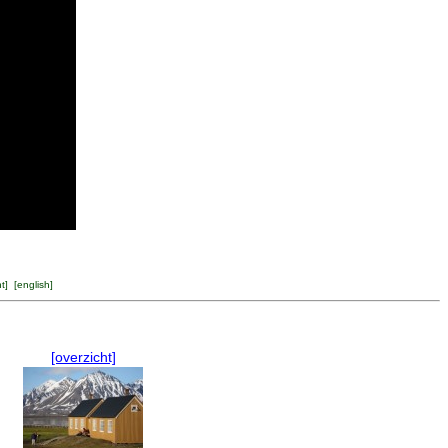
ht
] [
english
]
[overzicht]