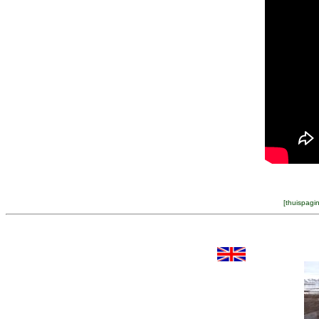
[
thuispagi