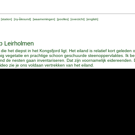
 [
station
] [
ny-ålesund
] [
waarnemingen
] [
poolles
] [
overzicht
] [
english
]
op Leirholmen
die het diepst in het Kongsfjord ligt. Het eiland is relatief kort geled
inig vegetatie en prachtige schoon geschuurde steenoppervlaktes. Ik 
land de nesten gaan inventariseren. Dat zijn voornamelijk eidereenden. D
deo zie je ons voldaan vertrekken van het eiland.