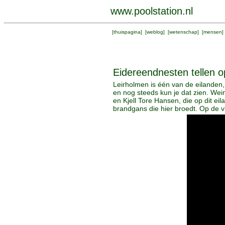
www.poolstation.nl
[
thuispagina
] [
weblog
] [
wetenschap
] [
mensen
]
Eidereendnesten tellen 
Leirholmen is één van de eilanden, 
en nog steeds kun je dat zien. We
en Kjell Tore Hansen, die op dit ei
brandgans die hier broedt. Op de vi