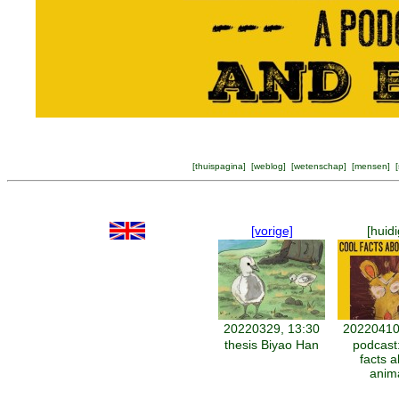
[
thuispagina
] [
weblog
] [
wetenschap
] [
mensen
] [
[vorige]
[huidi
20220329, 13:30
20220410
thesis Biyao Han
podcast
facts 
anim