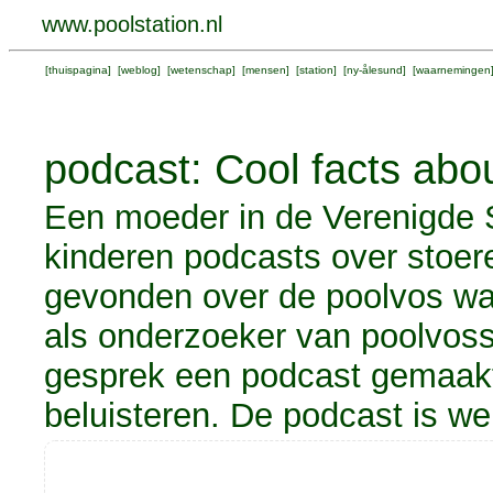
www.poolstation.nl
[
thuispagina
] [
weblog
] [
wetenschap
] [
mensen
] [
station
] [
ny-ålesund
] [
waarnemingen
podcast: Cool facts abo
Een moeder in de Verenigde 
kinderen podcasts over stoer
gevonden over de poolvos waa
als onderzoeker van poolvos
gesprek een podcast gemaakt
beluisteren. De podcast is wel