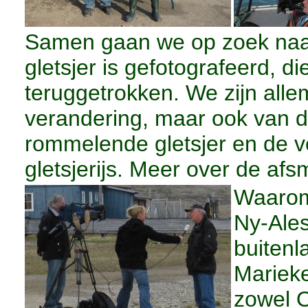
Samen gaan we op zoek naar
gletsjer is gefotografeerd, di
teruggetrokken. We zijn alle
verandering, maar ook van d
rommelende gletsjer en de v
gletsjerijs. Meer over de afs
Waarom 
Ny-Ale
buitenl
Marieke
zowel 