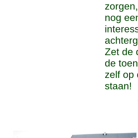
zorgen,
nog ee
interes
achter
Zet de 
de toen
zelf op
staan!