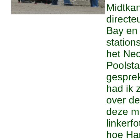
Midtkan
directe
Bay en 
statio
het Ne
Poolsta
gespre
had ik 
over de
deze m
linkerfo
hoe Ha