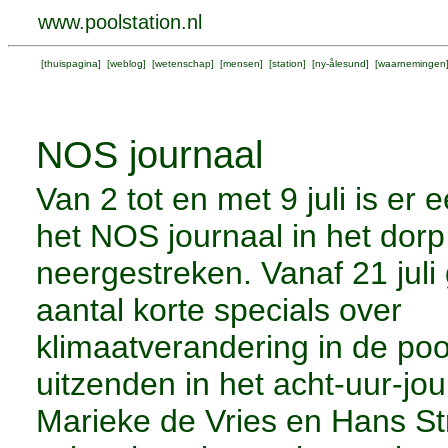
www.poolstation.nl
[
thuispagina
] [
weblog
] [
wetenschap
] [
mensen
] [
station
] [
ny-ålesund
] [
waarnemingen
NOS journaal
Van 2 tot en met 9 juli is er
het NOS journaal in het dorp
neergestreken. Vanaf 21 juli
aantal korte specials over
klimaatverandering in de po
uitzenden in het acht-uur-jou
Marieke de Vries en Hans S