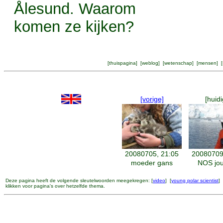
Ålesund. Waarom
komen ze kijken?
[
thuispagina
] [
weblog
] [
wetenschap
] [
mensen
] [
[vorige]
[huidi
20080705, 21:05
20080709
moeder gans
NOS jou
Deze pagina heeft de volgende sleutelwoorden meegekregen: [
video
] [
young polar scientist
] 
klikken voor pagina's over hetzelfde thema.