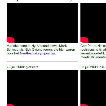
Marieke komt in Ny-Alesund zowel Mark
Carl Petter Niels
Serreze als Nick Owens tegen, die hier waren
technicus is hij a
voor het
Ny-Ålesund symposium
.
verantwoordelijk
meetinstrumenten
23 juli 2008: gletsjers
23 juli 2008: olie