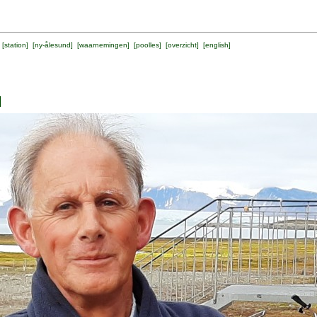
 [
station
] [
ny-ålesund
] [
waarnemingen
] [
poolles
] [
overzicht
] [
english
]
l