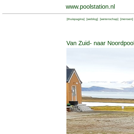
www.poolstation.nl
[
thuispagina
] [
weblog
] [
wetenschap
] [
mensen
]
Van Zuid- naar Noordpoo