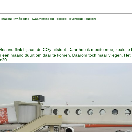
 [
station
] [
ny-ålesund
] [
waarnemingen
] [
poolles
] [
overzicht
] [
english
]
lesund flink bij aan de CO
-uitstoot. Daar heb ik moeite mee, zoals te 
2
dan een maand duurt om daar te komen. Daarom toch maar vliegen. Het b
9:20.