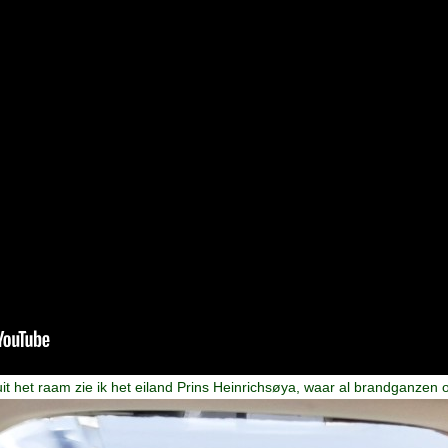
it het raam zie ik het eiland Prins Heinrichsøya, waar al brandganzen o