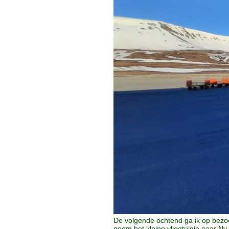
De volgende ochtend ga ik op bezo
neem het kleine vliegtuigje naar N