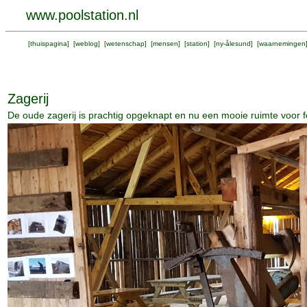
www.poolstation.nl
[
thuispagina
] [
weblog
] [
wetenschap
] [
mensen
] [
station
] [
ny-ålesund
] [
waarnemingen
Zagerij
De oude zagerij is prachtig opgeknapt en nu een mooie ruimte voor 