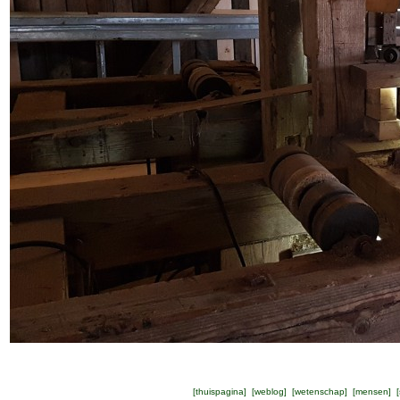
[
thuispagina
] [
weblog
] [
wetenschap
] [
mensen
] [