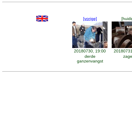
[vorige]
[huidi
20180730, 19:00
20180731
derde
zager
ganzenvangst