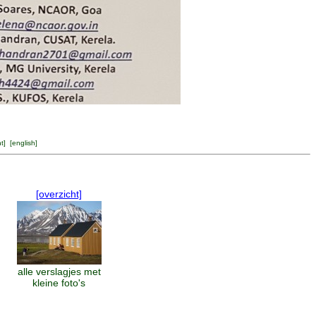
ht
] [
english
]
[overzicht]
alle verslagjes met
kleine foto's