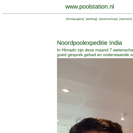
www.poolstation.nl
[
thuispagina
] [
weblog
] [
wetenschap
] [
mensen
]
Noordpoolexpeditie India
In Himadri zijn deze maand 7 wetenschap
goed gesprek gehad en onderstaande self