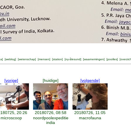
na
] [
weblog
] [
wetenschap
] [
mensen
] [
station
] [
ny-ålesund
] [
waarnemingen
] [
poolles
] [
overzic
[vorige]
[huidige]
[volgende]
180725, 20:26
20180726, 08:58
20180726, 11:05
microscoop
noordpoolexpeditie
macrofauna
india