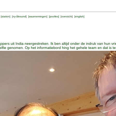
 [
station
] [
ny-ålesund
] [
waarnemingen
] [
poolles
] [
overzicht
] [
english
]
pers uit India neergestreken. Ik ben altijd onder de indruk van hun 
ie genomen. Op het informatiebord hing het gehele team en dat is te z