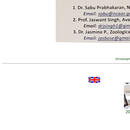
[
thuispagi
20