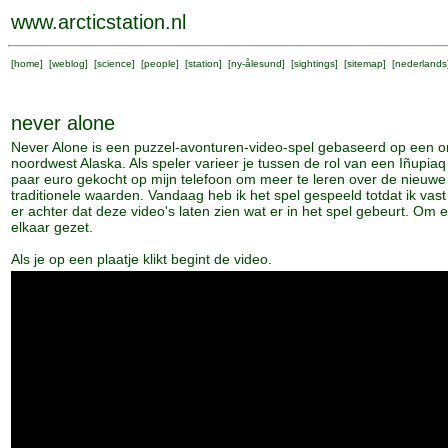
www.arcticstation.nl
[
home
] [
weblog
] [
science
] [
people
] [
station
] [
ny-ålesund
] [
sightings
] [
sitemap
] [
nederlands
never alone
Never Alone is een puzzel-avonturen-video-spel gebaseerd op een or
noordwest Alaska. Als speler varieer je tussen de rol van een Iñupi
paar euro gekocht op mijn telefoon om meer te leren over de nieuw
traditionele waarden. Vandaag heb ik het spel gespeeld totdat ik vas
er achter dat deze video's laten zien wat er in het spel gebeurt. Om e
elkaar gezet.
Als je op een plaatje klikt begint de video.