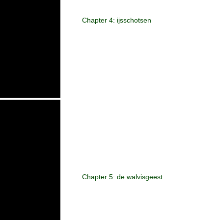
Chapter 4: ijsschotsen
Chapter 5: de walvisgeest