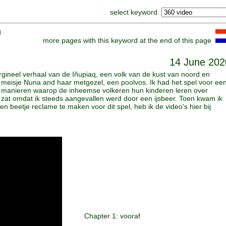
select keyword
]
more pages with this keyword at the end of this page
14 June 202
gineel verhaal van de Iñupiaq, een volk van de kust van noord en
aq meisje Nuna and haar metgezel, een poolvos. Ik had het spel voor ee
e manieren waarop de inheemse volkeren hun kinderen leren over
t zat omdat ik steeds aangevallen werd door een ijsbeer. Toen kwam ik
en beetje reclame te maken voor dit spel, heb ik de video's hier bij
Chapter 1: vooraf