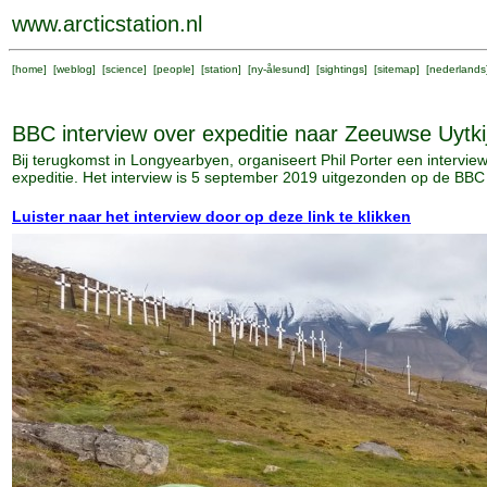
www.arcticstation.nl
[
home
] [
weblog
] [
science
] [
people
] [
station
] [
ny-ålesund
] [
sightings
] [
sitemap
] [
nederlands
BBC interview over expeditie naar Zeeuwse Uytki
Bij terugkomst in Longyearbyen, organiseert Phil Porter een intervi
expeditie. Het interview is 5 september 2019 uitgezonden op de BB
Luister naar het interview door op deze link te klikken