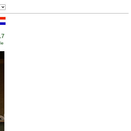
17
ie