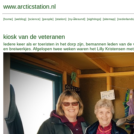
www.arcticstation.nl
[
home
] [
weblog
] [
science
] [
people
] [
station
] [
ny-ålesund
] [
sightings
] [
sitemap
] [
nederlands
kiosk van de veteranen
Iedere keer als er toeristen in het dorp zijn, bemannen leden van de 
en breiwerkjes. Afgelopen twee weken waren het Lilly Kristensen me